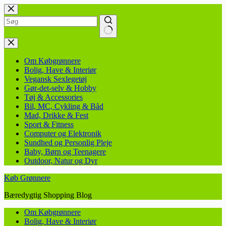
Fortsæt
til
indhold
Ingen
resultater
Om Købgrønnere
Bolig, Have & Interiør
Vegansk Sexlegetøj
Gør-det-selv & Hobby
Tøj & Accessories
Bil, MC, Cykling & Båd
Mad, Drikke & Fest
Sport & Fitness
Computer og Elektronik
Sundhed og Personlig Pleje
Baby, Børn og Teenagere
Outdoor, Natur og Dyr
Køb Grønnere
Bæredygtig Shopping Blog
Om Købgrønnere
Bolig, Have & Interiør