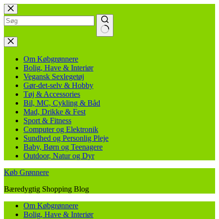
Fortsæt
til
indhold
Ingen
resultater
Om Købgrønnere
Bolig, Have & Interiør
Vegansk Sexlegetøj
Gør-det-selv & Hobby
Tøj & Accessories
Bil, MC, Cykling & Båd
Mad, Drikke & Fest
Sport & Fitness
Computer og Elektronik
Sundhed og Personlig Pleje
Baby, Børn og Teenagere
Outdoor, Natur og Dyr
Køb Grønnere
Bæredygtig Shopping Blog
Om Købgrønnere
Bolig, Have & Interiør