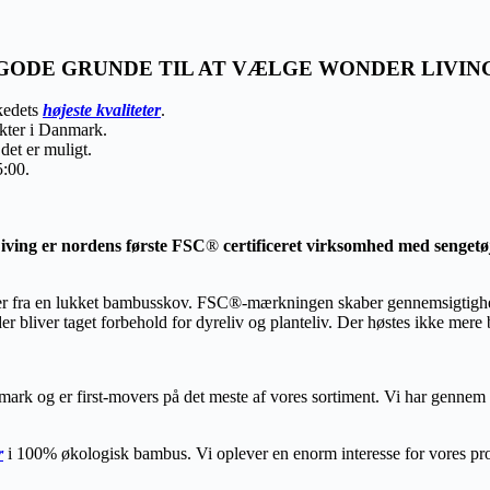
GODE GRUNDE TIL AT VÆLGE WONDER LIVIN
rkedets
højeste kvaliteter
.
ukter i Danmark.
det er muligt.
5:00.
ving er nordens første FSC
®
certificeret virksomhed med sengetø
 fra en lukket bambusskov. FSC®-mærkningen skaber gennemsigtighed 
der bliver taget forbehold for dyreliv og planteliv. Der høstes ikke me
ark og er first-movers på det meste af vores sortiment. Vi har gennem fl
r
i 100% økologisk bambus. Vi oplever en enorm interesse for vores prod