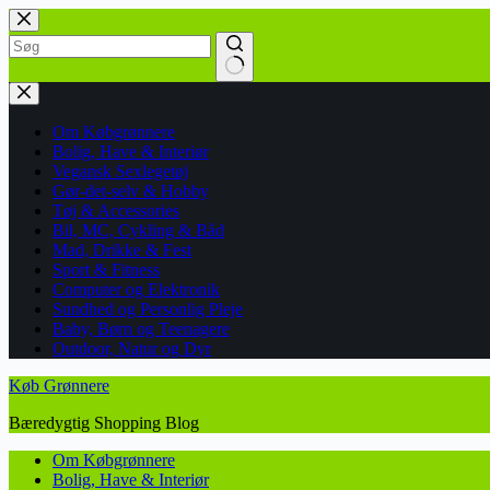
Fortsæt
til
indhold
Ingen
resultater
Om Købgrønnere
Bolig, Have & Interiør
Vegansk Sexlegetøj
Gør-det-selv & Hobby
Tøj & Accessories
Bil, MC, Cykling & Båd
Mad, Drikke & Fest
Sport & Fitness
Computer og Elektronik
Sundhed og Personlig Pleje
Baby, Børn og Teenagere
Outdoor, Natur og Dyr
Køb Grønnere
Bæredygtig Shopping Blog
Om Købgrønnere
Bolig, Have & Interiør