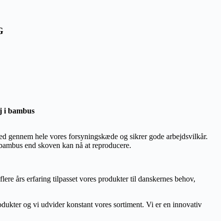
G
j i bambus
gennem hele vores forsyningskæde og sikrer gode arbejdsvilkår.
re bambus end skoven kan nå at reproducere.
ere års erfaring tilpasset vores produkter til danskernes behov,
ukter og vi udvider konstant vores sortiment. Vi er en innovativ