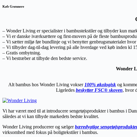
Køb Grønnere
– Wonder Living er specialister i bambustekstiler og tilbyder kun ma
– Vi er danske iværksættere og first-movers på de fleste bambusprod
– Vi sætter miljø før bundlinje og vi benytter genbrugsmaterialer hvor 
– Vi tilbyder dag-til-dag levering på alle hverdage ved køb inden kl 1
– Gratis ombytning.
– Vi bestræber at tilbyde den bedste service.
Wonder Li
Alt bambus hos Wonder Living vokser
100% økologisk
og kommer
Ligeledes
beskytter FSC® skoven
, hvor 
Vi har været med til at introducere sengetøjsprodukter i bambus i Danm
således at vi kan tilbyde markedets bedste kvalitet.
Wonder Living producerer og sælger
bæredygtige sengetøjsprodukte
virksomhed med fokus på boligtekstiler i bambus.