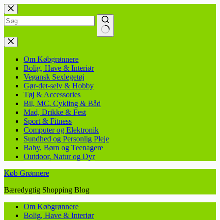
Fortsæt
til
indhold
Ingen
resultater
Om Købgrønnere
Bolig, Have & Interiør
Vegansk Sexlegetøj
Gør-det-selv & Hobby
Tøj & Accessories
Bil, MC, Cykling & Båd
Mad, Drikke & Fest
Sport & Fitness
Computer og Elektronik
Sundhed og Personlig Pleje
Baby, Børn og Teenagere
Outdoor, Natur og Dyr
Køb Grønnere
Bæredygtig Shopping Blog
Om Købgrønnere
Bolig, Have & Interiør