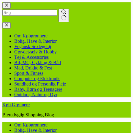
Fortsæt
til
indhold
Ingen
resultater
Om Købgrønnere
Bolig, Have & Interiør
Vegansk Sexlegetøj
Gør-det-selv & Hobby
Tøj & Accessories
Bil, MC, Cykling & Båd
Mad, Drikke & Fest
Sport & Fitness
Computer og Elektronik
Sundhed og Personlig Pleje
Baby, Børn og Teenagere
Outdoor, Natur og Dyr
Køb Grønnere
Bæredygtig Shopping Blog
Om Købgrønnere
Bolig, Have & Interiør