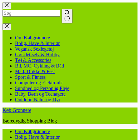
Fortsæt
til
indhold
Ingen
resultater
Om Købgrønnere
Bolig, Have & Interiør
Vegansk Sexlegetøj
Gør-det-selv & Hobby
Tøj & Accessories
Bil, MC, Cykling & Båd
Mad, Drikke & Fest
Sport & Fitness
Computer og Elektronik
Sundhed og Personlig Pleje
Baby, Børn og Teenagere
Outdoor, Natur og Dyr
Køb Grønnere
Bæredygtig Shopping Blog
Om Købgrønnere
Bolig, Have & Interiør