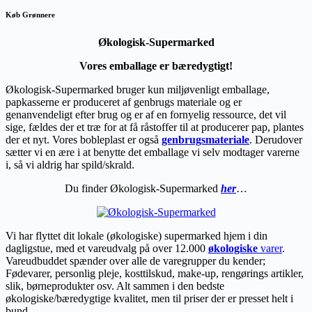
Køb Grønnere
Økologisk-Supermarked
Vores emballage er bæredygtigt!
Økologisk-Supermarked bruger kun miljøvenligt emballage,
papkasserne er produceret af genbrugs materiale og er
genanvendeligt efter brug og er af en fornyelig ressource, det vil
sige, fældes der et træ for at få råstoffer til at producerer pap, plantes
der et nyt. Vores bobleplast er også
genbrugsmateriale
. Derudover
sætter vi en ære i at benytte det emballage vi selv modtager varerne
i, så vi aldrig har spild/skrald.
Du finder Økologisk-Supermarked
her
…
Vi har flyttet dit lokale (økologiske) supermarked hjem i din
dagligstue, med et vareudvalg på over 12.000
økologiske
varer
.
Vareudbuddet spænder over alle de varegrupper du kender;
Fødevarer, personlig pleje, kosttilskud, make-up, rengørings artikler,
slik, børneprodukter osv. Alt sammen i den bedste
økologiske/bæredygtige kvalitet, men til priser der er presset helt i
bund.