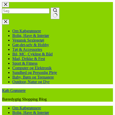
Fortsæt
til
indhold
Ingen
resultater
Om Købgrønnere
Bolig, Have & Interiør
Vegansk Sexlegetøj
Gør-det-selv & Hobby
Tøj & Accessories
Bil, MC, Cykling & Båd
Mad, Drikke & Fest
Sport & Fitness
Computer og Elektronik
Sundhed og Personlig Pleje
Baby, Børn og Teenagere
Outdoor, Natur og Dyr
Køb Grønnere
Bæredygtig Shopping Blog
Om Købgrønnere
Bolig, Have & Interiør